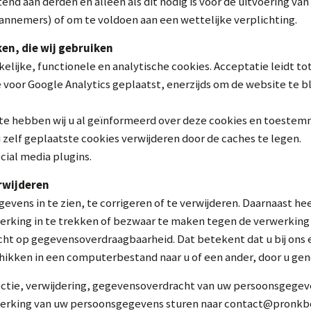
tend aan derden en alleen als dit nodig is voor de uitvoering 
aannemers) of om te voldoen aan een wettelijke verplichting.
ken, die wij gebruiken
lijke, functionele en analytische cookies. Acceptatie leidt to
 voor Google Analytics geplaatst, enerzijds om de website te b
Ja, ik wil nieuws ontvangen
te hebben wij u al geïnformeerd over deze cookies en toestem
 zelf geplaatste cookies verwijderen door de caches te legen.
cial media plugins.
erwijderen
vens in te zien, te corrigeren of te verwijderen. Daarnaast he
rking in te trekken of bezwaar te maken tegen de verwerkin
echt op gegevensoverdraagbaarheid. Dat betekent dat u bij ons
hikken in een computerbestand naar u of een ander, door u gen
ectie, verwijdering, gegevensoverdracht van uw persoonsgegeve
erking van uw persoonsgegevens sturen naar contact@pronkb