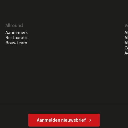
Allround
V
Aannemers
A
Restauratie
A
Bouwteam
A
C
A
Aanmelden nieuwsbrief