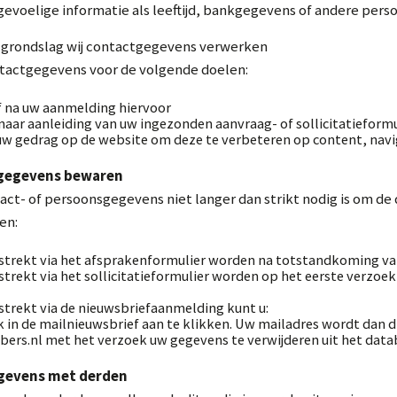
evoelige informatie als leeftijd, bankgegevens of andere per
e grondslag wij contactgegevens verwerken
tactgegevens voor de volgende doelen:
f na uw aanmelding hiervoor
naar aanleiding van uw ingezonden aanvraag- of sollicitatieformu
uw gedrag op de website om deze te verbeteren op content, navi
sgegevens bewaren
ct- of persoonsgegevens niet langer dan strikt nodig is om de
en:
strekt via het afsprakenformulier worden na totstandkoming van
trekt via het sollicitatieformulier worden op het eerste verzoek 
strekt via de nieuwsbriefaanmelding kunt u:
k in de mailnieuwsbrief aan te klikken. Uw mailadres wordt dan d
lbers.nl met het verzoek uw gegevens te verwijderen uit het dat
Aanmelden nieuwsbrief
egevens met derden